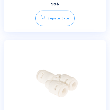
99
₺
Sepete Ekle