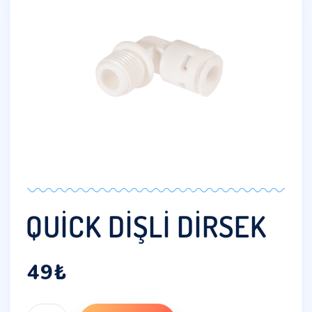
QUICK DIŞLI DIRSEK
49
₺