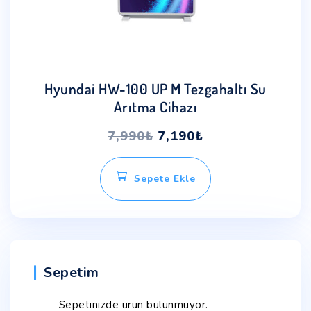
Hyundai HW-100 UP M Tezgahaltı Su
Arıtma Cihazı
7,990
₺
7,190
₺
Sepete Ekle
Sepetim
Sepetinizde ürün bulunmuyor.