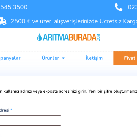
90 542 545 3500
2500 ₺ ve üzeri alışverişleriniz
Kampanyalar
Ürünler
İlet
tunuz? Lütfen kullanıcı adınızı veya e-posta adresinizi girin. Yen
ecektir.
ya e-posta adresi
*