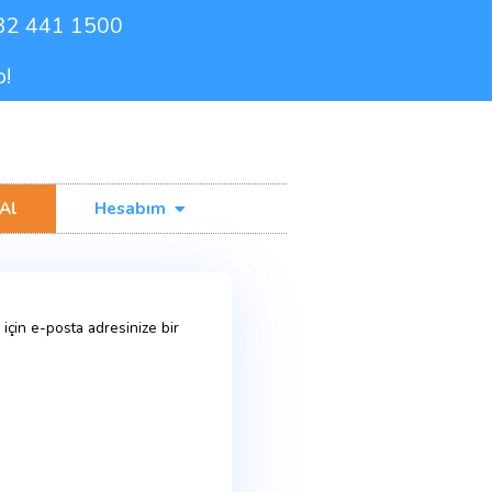
0232 441 1500
de Ücretsiz Kargo!
işim
Fiyat Al
Hesabım
i bir şifre oluşturmanız için e-posta adresinize bir