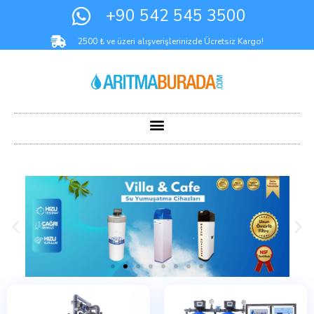
+90 542 545 3500
2500 ₺ ve üzeri alışverişlerinizde Ücretsiz Kargo!