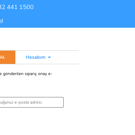
0232 441 1500
de Ücretsiz Kargo!
işim
Fiyat Al
Hesabım
Et butonuna tıklayın. Size gönderilen sipariş onay e-
osta adresi