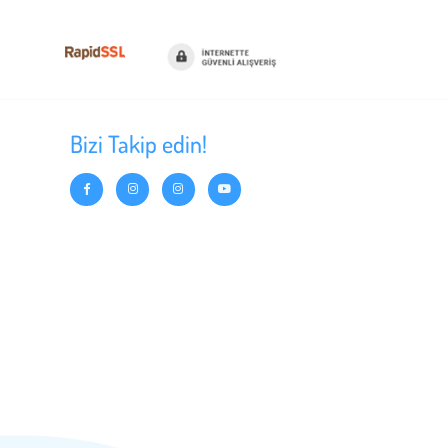
ilgileri
Bizi Takip edin!
ad. No:50/A
 İzmir Hemen
 441 15 00