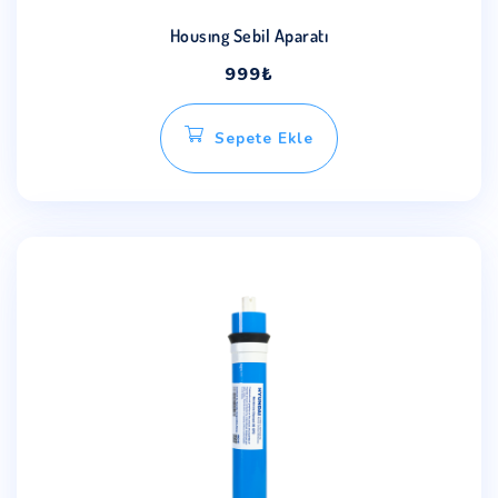
Housıng Sebil Aparatı
999
₺
Sepete Ekle