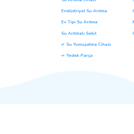
Previous Post
Hızlı Menü
Su Arıtma Cihazı
Endüstriyel Su Arıtma