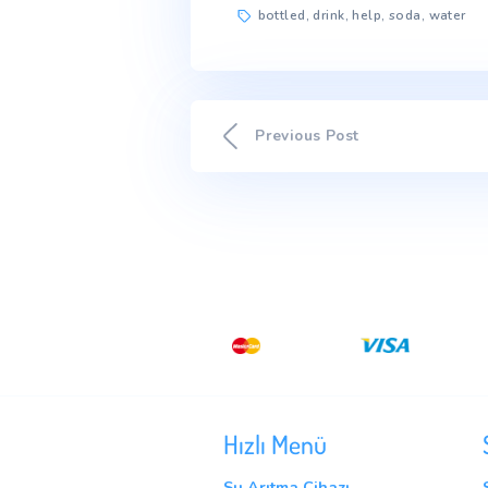
consequat ante qu
mauris sed, dapi
Lorem ipsum dolor sit amet
suscipit, tortor nec sollici
amet nibh. Etiam malesuada
faucibus. Nullam aliquam la
porta turpis vel, element
congue. Sed vitae nisi nisl
malesuada at odio sit amet
tincidunt. Pellentesque eu 
bottled
,
drink
,
help
,
sod