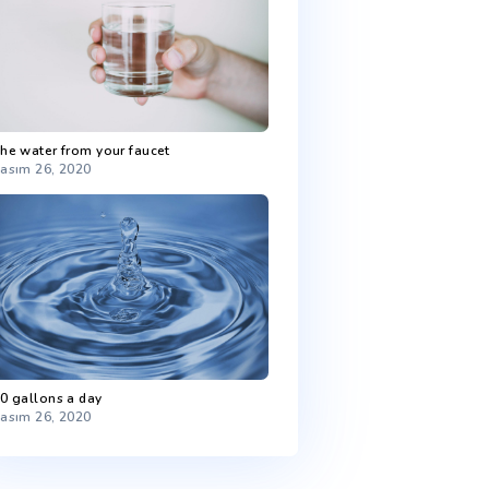
Most freshwater is in ice
Kasım 26, 2020
pis
d
sit
The water from your faucet
ue
Kasım 26, 2020
 Sed
t