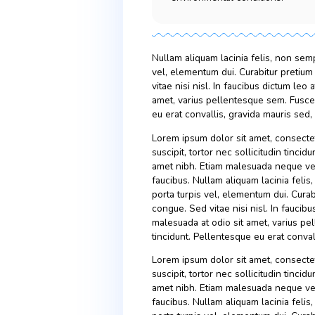
Drinking water, also k
for food preparation.
health varies, and dep
environmental conditi
Nullam aliquam lacinia feli
vel, elementum dui. Curab
vitae nisi nisl. In faucibu
amet, varius pellentesque 
eu erat convallis, gravida 
Lorem ipsum dolor sit amet
suscipit, tortor nec sollici
amet nibh. Etiam malesuada