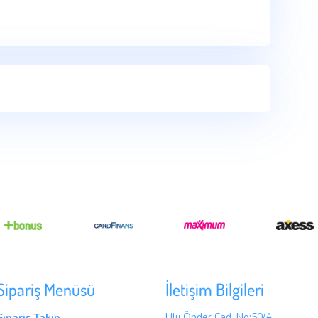
is lobortis tincidunt. Pellentesque eu erat convallis, gravida
bus lectus…
, consectetur adipiscing elit. Sed maximus mollis malesuada.
tudin tincidunt, massa ipsum vestibulum dui, ut mattis nisl nibh si
 neque vel elit auctor hendrerit. Suspendisse ultricies rutrum
cinia felis, non semper erat convallis in. In ac lectus pharetra,
um dui. Curabitur pretium magna scelerisque eros condimentum
. In faucibus dictum leo at condimentum. Proin nibh sem,
, varius pellentesque sem. Fusce consequat ante quis lobortis
erat convallis, gravida mauris sed, dapibus lectus.
a
,
water