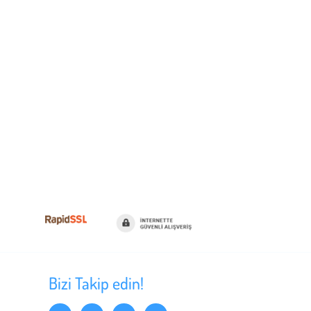
 Sed
t