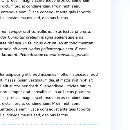
cinia felis, non semper erat convallis in. In ac lectus pharetra,
um dui. Curabitur pretium magna scelerisque eros condimentum
. In faucibus dictum leo at condimentum. Proin nibh sem,
, varius pellentesque sem. Fusce consequat ante quis lobortis
erat convallis, gravida mauris sed, dapibus lectus.
, consectetur adipiscing elit. Sed maximus mollis malesuada.
tudin tincidunt, massa ipsum vestibulum dui, ut mattis nisl nibh si
 neque vel elit auctor hendrerit. Suspendisse ultricies rutrum
cinia felis, non semper erat convallis in. In ac lectus pharetra,
um dui. Curabitur pretium magna scelerisque eros condimentum
. In faucibus dictum leo at condimentum. Proin nibh sem,
, varius pellentesque sem. Fusce consequat ante quis lobortis
erat convallis, gravida mauris sed, dapibus lectus.
inia felis, non semper erat convallis in. In ac lectus pharetra,
 elementum dui. Curabitur pretium magna scelerisque eros
e. Sed vitae nisi nisl. In faucibus dictum leo at condimentu
malesuada at odio sit amet, varius pellentesque sem. Fusce