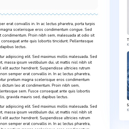
nown as potable water, is water that is safe to drink or to use
 The amount of drinking water required to maintain good
ends on physical activity level, health-related issues, and
ons.
s, non semper erat convallis in. In ac lectus pharetra, porta tur
itur pretium magna scelerisque eros condimentum congue. Se
s dictum leo at condimentum. Proin nibh sem, malesuada at odio 
sem. Fusce consequat ante quis lobortis tincidunt. Pellentesq
mauris sed, dapibus lectus.
, consectetur adipiscing elit. Sed maximus mollis malesuada.
tudin tincidunt, massa ipsum vestibulum dui, ut mattis nisl nibh si
 neque vel elit auctor hendrerit. Suspendisse ultricies rutrum