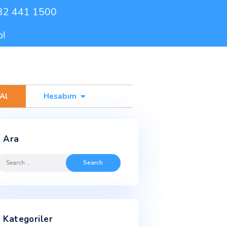
0232 441 1500
de Ücretsiz Kargo!
işim
Fiyat Al
Hesabım
Ara