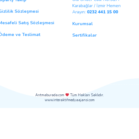
Sipariş Menüsü
İletişim B
Sipariş Takip
Ulu Önder C
Karabağlar /
Gizlilik Sözleşmesi
Arayın:
0232