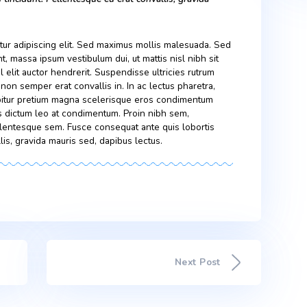
um dui. Curabitur pretium magna scelerisque eros condimentum
. In faucibus dictum leo at condimentum. Proin nibh sem,
, varius pellentesque sem. Fusce consequat ante quis lobortis
erat convallis, gravida mauris sed, dapibus lectus.
inia felis, non semper erat convallis in. In ac lectus pharetra,
 elementum dui. Curabitur pretium magna scelerisque eros
e. Sed vitae nisi nisl. In faucibus dictum leo at condimentu
malesuada at odio sit amet, varius pellentesque sem. Fusce
is lobortis tincidunt. Pellentesque eu erat convallis, gravida
bus lectus…
, consectetur adipiscing elit. Sed maximus mollis malesuada.
tudin tincidunt, massa ipsum vestibulum dui, ut mattis nisl nibh si
 neque vel elit auctor hendrerit. Suspendisse ultricies rutrum
cinia felis, non semper erat convallis in. In ac lectus pharetra,
um dui. Curabitur pretium magna scelerisque eros condimentum
. In faucibus dictum leo at condimentum. Proin nibh sem,