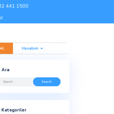
0232 441 1500
de Ücretsiz Kargo!
işim
Fiyat Al
Hesabım
Ara