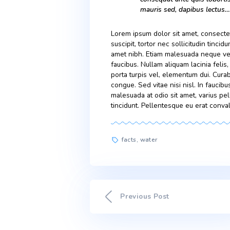
porta turpis vel, element
congue. Sed vitae nisi nisl
malesuada at odio sit amet
tincidunt. Pellentesque eu 
Nullam aliquam lac
porta turpis vel,
condimentum congu
Proin nibh sem, 
consequat ante qu
mauris sed, dapi
Lorem ipsum dolor sit amet
suscipit, tortor nec sollici
amet nibh. Etiam malesuada
faucibus. Nullam aliquam la
porta turpis vel, element
congue. Sed vitae nisi nisl