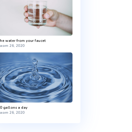
t’s
Most freshwater is in ice
Kasım 26, 2020
nly
ygen
 Sed
t
The water from your faucet
Kasım 26, 2020
 Sed
t