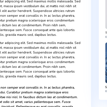
three states: solid ice, liquid water, and gas water vapor. Tha
ile all substances can be solid, liquid, or gas, a lot of them o
emperatures. You probably don’t see liquid silver or solid ox
lting points and freezing points very extremealy for us.
, consectetur adipiscing elit. Sed maximus mollis malesuada.
tudin tincidunt, massa ipsum vestibulum dui, ut mattis nisl nibh si
 neque vel elit auctor hendrerit. Suspendisse ultricies rutrum
cinia felis, non semper erat convallis in. In ac lectus pharetra,
um dui. Curabitur pretium magna scelerisque eros condimentum
. In faucibus dictum leo at condimentum. Proin nibh sem,
, varius pellentesque sem. Fusce consequat ante quis lobortis
erat convallis, gravida mauris sed, dapibus lectus.
, consectetur adipiscing elit. Sed maximus mollis malesuada.
tudin tincidunt, massa ipsum vestibulum dui, ut mattis nisl nibh si
 neque vel elit auctor hendrerit. Suspendisse ultricies rutrum
cinia felis, non semper erat convallis in. In ac lectus pharetra,