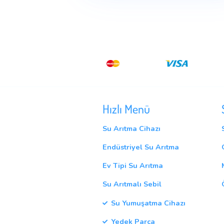
malesuada at odio sit amet
tincidunt. Pellentesque eu 
facts
,
water
Previous Post