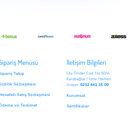
, varius pellentesque sem. Fusce consequat ante quis lobortis
erat convallis, gravida mauris sed, dapibus lectus.
Next Po