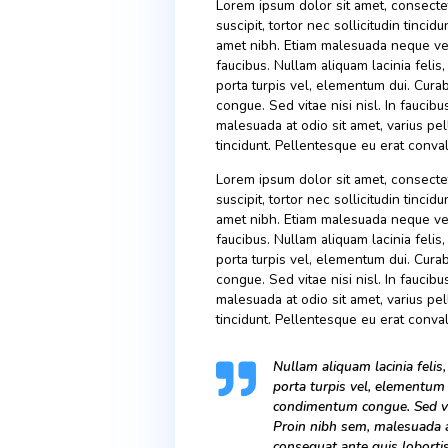
We experience water in all 
actually pretty unusual. Wh
change states at extreme t
very much because their me
Lorem ipsum dolor sit amet
suscipit, tortor nec sollici
amet nibh. Etiam malesuada
faucibus. Nullam aliquam la
porta turpis vel, element
congue. Sed vitae nisi nisl
malesuada at odio sit amet
tincidunt. Pellentesque eu 
Lorem ipsum dolor sit amet
suscipit, tortor nec sollici
amet nibh. Etiam malesuada
faucibus. Nullam aliquam la