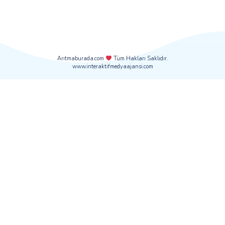
Sipariş Menüsü
İletişim B
Sipariş Takip
Ulu Önder C
Karabağlar /
Gizlilik Sözleşmesi
Arayın:
0232
Mesafeli Satış Sözleşmesi
Kurumsal
Ödeme ve Teslimat
Sertifikalar