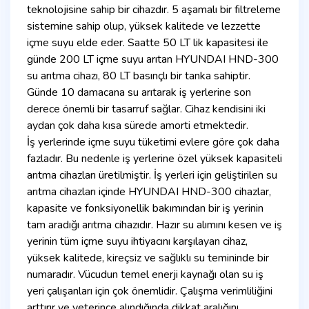
teknolojisine sahip bir cihazdır. 5 aşamalı bir filtreleme
sistemine sahip olup, yüksek kalitede ve lezzette
içme suyu elde eder. Saatte 50 LT lik kapasitesi ile
günde 200 LT içme suyu arıtan HYUNDAI HND-300
su arıtma cihazı, 80 LT basınçlı bir tanka sahiptir.
Günde 10 damacana su arıtarak iş yerlerine son
derece önemli bir tasarruf sağlar. Cihaz kendisini iki
aydan çok daha kısa sürede amorti etmektedir.
İş yerlerinde içme suyu tüketimi evlere göre çok daha
fazladır. Bu nedenle iş yerlerine özel yüksek kapasiteli
arıtma cihazları üretilmiştir. İş yerleri için geliştirilen su
arıtma cihazları içinde HYUNDAI HND-300 cihazlar,
kapasite ve fonksiyonellik bakımından bir iş yerinin
tam aradığı arıtma cihazıdır. Hazır su alımını kesen ve iş
yerinin tüm içme suyu ihtiyacını karşılayan cihaz,
yüksek kalitede, kireçsiz ve sağlıklı su temininde bir
numaradır. Vücudun temel enerji kaynağı olan su iş
yeri çalışanları için çok önemlidir. Çalışma verimliliğini
arttırır ve yeterince alındığında dikkat aralığını