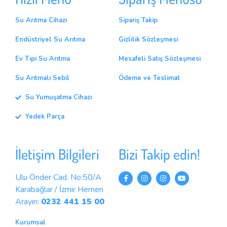
Su Arıtma Cihazı
Sipariş Takip
Endüstriyel Su Arıtma
Gizlilik Sözleşmesi
Ev Tipi Su Arıtma
Mesafeli Satış Sözleşmesi
Su Arıtmalı Sebil
Ödeme ve Teslimat
Su Yumuşatma Cihazı
Yedek Parça
İletişim Bilgileri
Bizi Takip edin!
Ulu Önder Cad. No:50/A
Karabağlar / İzmir Hemen
Arayın:
0232 441 15 00
Kurumsal