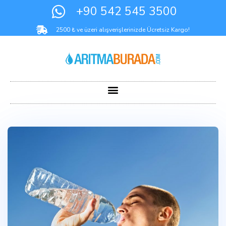
+90 542 545 3500
2500 ₺ ve üzeri alışverişlerinizde Ücretsiz Kargo!